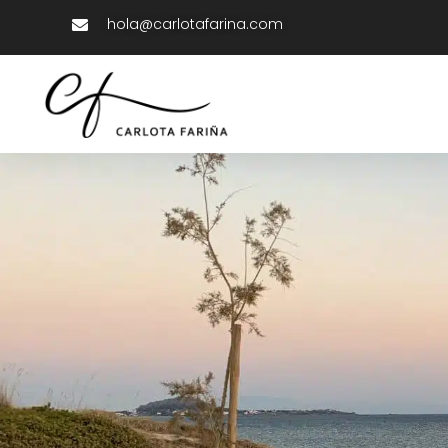
hola@carlotafarina.com