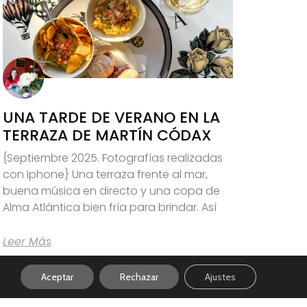
UNA TARDE DE VERANO EN LA
TERRAZA DE MARTÍN CÓDAX
{Septiembre 2025. Fotografías realizadas
con Iphone} Una terraza frente al mar,
buena música en directo y una copa de
Alma Atlántica bien fría para brindar. Así
Leer Más
Aceptar
Rechazar
Ajustes