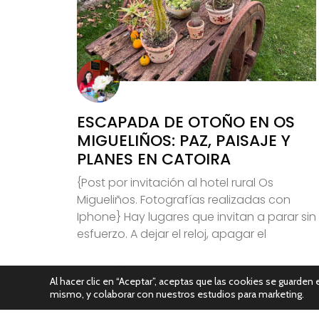
ESCAPADA DE OTOÑO EN OS
MIGUELIÑOS: PAZ, PAISAJE Y
PLANES EN CATOIRA
{Post por invitación al hotel rural Os
Migueliños. Fotografías realizadas con
Iphone} Hay lugares que invitan a parar sin
esfuerzo. A dejar el reloj, apagar el
Leer Más
Al hacer clic en “Aceptar”, aceptas que las cookies se guarden e
mismo, y colaborar con nuestros estudios para marketing.