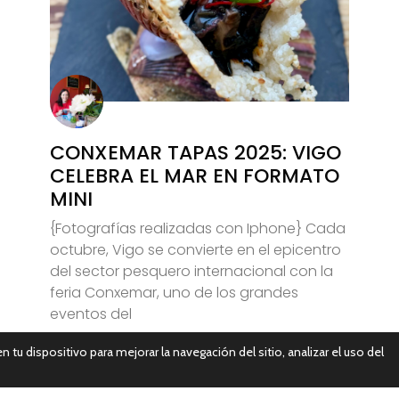
CONXEMAR TAPAS 2025: VIGO
CELEBRA EL MAR EN FORMATO
MINI
{Fotografías realizadas con Iphone} Cada
octubre, Vigo se convierte en el epicentro
del sector pesquero internacional con la
feria Conxemar, uno de los grandes
eventos del
n tu dispositivo para mejorar la navegación del sitio, analizar el uso del
Leer Más