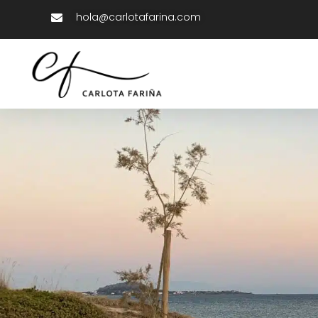
hola@carlotafarina.com