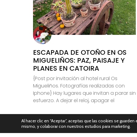
ESCAPADA DE OTOÑO EN OS
MIGUELIÑOS: PAZ, PAISAJE Y
PLANES EN CATOIRA
{Post por invitación al hotel rural Os
Migueliños. Fotografías realizadas con
Iphone} Hay lugares que invitan a parar sin
esfuerzo. A dejar el reloj, apagar el
Leer Más
Al hacer clic en “Aceptar”, aceptas que las cookies se guarden e
mismo, y colaborar con nuestros estudios para marketing.