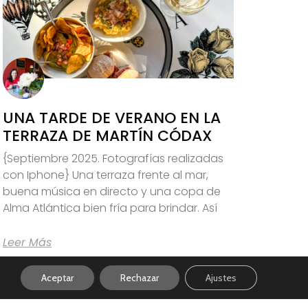
UNA TARDE DE VERANO EN LA
TERRAZA DE MARTÍN CÓDAX
{Septiembre 2025. Fotografías realizadas
con Iphone} Una terraza frente al mar,
buena música en directo y una copa de
Alma Atlántica bien fría para brindar. Así
Leer Más
Aceptar
Rechazar
Ajustes