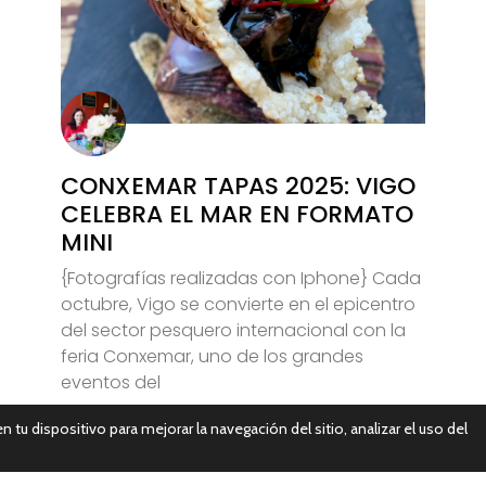
CONXEMAR TAPAS 2025: VIGO
CELEBRA EL MAR EN FORMATO
MINI
{Fotografías realizadas con Iphone} Cada
octubre, Vigo se convierte en el epicentro
del sector pesquero internacional con la
feria Conxemar, uno de los grandes
eventos del
n tu dispositivo para mejorar la navegación del sitio, analizar el uso del
Leer Más