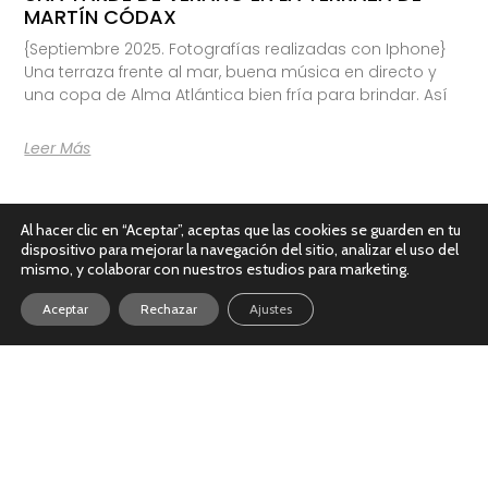
MARTÍN CÓDAX
{Septiembre 2025. Fotografías realizadas con Iphone}
Una terraza frente al mar, buena música en directo y
una copa de Alma Atlántica bien fría para brindar. Así
Leer Más
Al hacer clic en “Aceptar”, aceptas que las cookies se guarden en tu
dispositivo para mejorar la navegación del sitio, analizar el uso del
mismo, y colaborar con nuestros estudios para marketing.
Aceptar
Rechazar
Ajustes