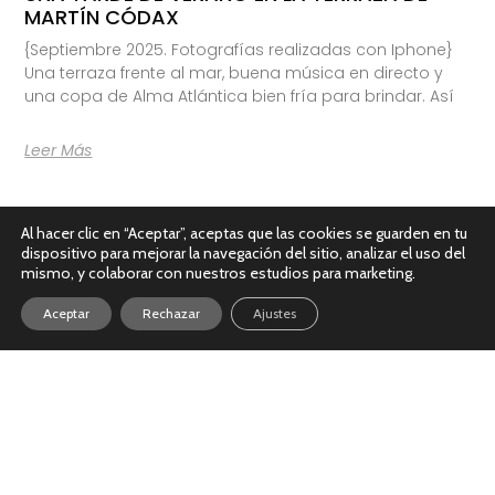
MARTÍN CÓDAX
{Septiembre 2025. Fotografías realizadas con Iphone}
Una terraza frente al mar, buena música en directo y
una copa de Alma Atlántica bien fría para brindar. Así
Leer Más
Al hacer clic en “Aceptar”, aceptas que las cookies se guarden en tu
dispositivo para mejorar la navegación del sitio, analizar el uso del
mismo, y colaborar con nuestros estudios para marketing.
Aceptar
Rechazar
Ajustes