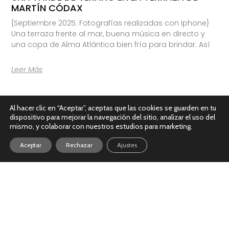
MARTÍN CÓDAX
{Septiembre 2025. Fotografías realizadas con Iphone}
Una terraza frente al mar, buena música en directo y
una copa de Alma Atlántica bien fría para brindar. Así
Leer Más
Al hacer clic en “Aceptar”, aceptas que las cookies se guarden en tu
dispositivo para mejorar la navegación del sitio, analizar el uso del
mismo, y colaborar con nuestros estudios para marketing.
Aceptar
Rechazar
Ajustes