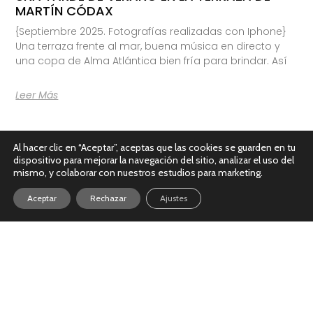
MARTÍN CÓDAX
{Septiembre 2025. Fotografías realizadas con Iphone}
Una terraza frente al mar, buena música en directo y
una copa de Alma Atlántica bien fría para brindar. Así
Leer Más
Al hacer clic en “Aceptar”, aceptas que las cookies se guarden en tu
dispositivo para mejorar la navegación del sitio, analizar el uso del
mismo, y colaborar con nuestros estudios para marketing.
Aceptar
Rechazar
Ajustes