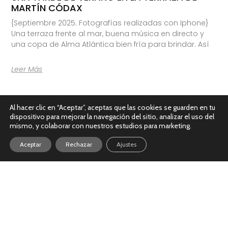
MARTÍN CÓDAX
{Septiembre 2025. Fotografías realizadas con Iphone}
Una terraza frente al mar, buena música en directo y
una copa de Alma Atlántica bien fría para brindar. Así
Leer Más
Al hacer clic en “Aceptar”, aceptas que las cookies se guarden en tu
dispositivo para mejorar la navegación del sitio, analizar el uso del
mismo, y colaborar con nuestros estudios para marketing.
Aceptar
Rechazar
Ajustes