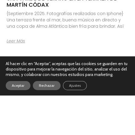
MARTÍN CÓDAX
{Septiembre 2025. Fotografías realizadas con Iphone}
Una terraza frente al mar, buena música en directo y
una copa de Alma Atlántica bien fría para brindar. Así
Leer Más
Al hacer clic en “Aceptar”, aceptas que las cookies se guarden en tu
dispositivo para mejorar la navegación del sitio, analizar el uso del
mismo, y colaborar con nuestros estudios para marketing.
Aceptar
Rechazar
Ajustes