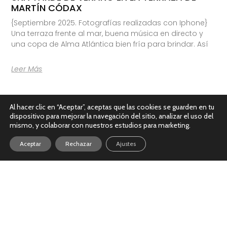
MARTÍN CÓDAX
{Septiembre 2025. Fotografías realizadas con Iphone}
Una terraza frente al mar, buena música en directo y
una copa de Alma Atlántica bien fría para brindar. Así
Leer Más
Al hacer clic en “Aceptar”, aceptas que las cookies se guarden en tu
dispositivo para mejorar la navegación del sitio, analizar el uso del
mismo, y colaborar con nuestros estudios para marketing.
Aceptar
Rechazar
Ajustes