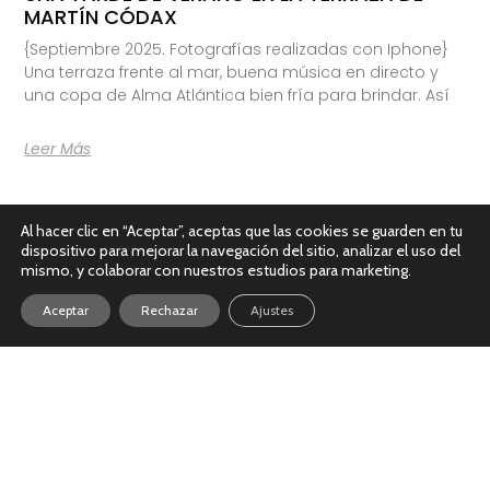
MARTÍN CÓDAX
{Septiembre 2025. Fotografías realizadas con Iphone}
Una terraza frente al mar, buena música en directo y
una copa de Alma Atlántica bien fría para brindar. Así
Leer Más
Al hacer clic en “Aceptar”, aceptas que las cookies se guarden en tu
dispositivo para mejorar la navegación del sitio, analizar el uso del
mismo, y colaborar con nuestros estudios para marketing.
Aceptar
Rechazar
Ajustes