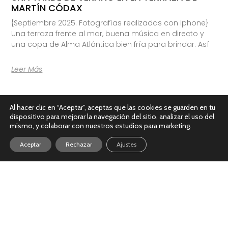
MARTÍN CÓDAX
{Septiembre 2025. Fotografías realizadas con Iphone}
Una terraza frente al mar, buena música en directo y
una copa de Alma Atlántica bien fría para brindar. Así
Leer Más
Al hacer clic en “Aceptar”, aceptas que las cookies se guarden en tu
dispositivo para mejorar la navegación del sitio, analizar el uso del
mismo, y colaborar con nuestros estudios para marketing.
Aceptar
Rechazar
Ajustes