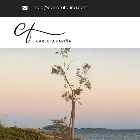
hola@carlotafarina.com