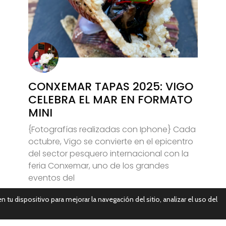
CONXEMAR TAPAS 2025: VIGO
CELEBRA EL MAR EN FORMATO
MINI
{Fotografías realizadas con Iphone} Cada
octubre, Vigo se convierte en el epicentro
del sector pesquero internacional con la
feria Conxemar, uno de los grandes
eventos del
n tu dispositivo para mejorar la navegación del sitio, analizar el uso del
Leer Más