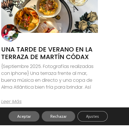
UNA TARDE DE VERANO EN LA
TERRAZA DE MARTÍN CÓDAX
{Septiembre 2025. Fotografías realizadas
con Iphone} Una terraza frente al mar,
buena música en directo y una copa de
Alma Atlántica bien fría para brindar. Así
Leer Más
Aceptar
Rechazar
Ajustes