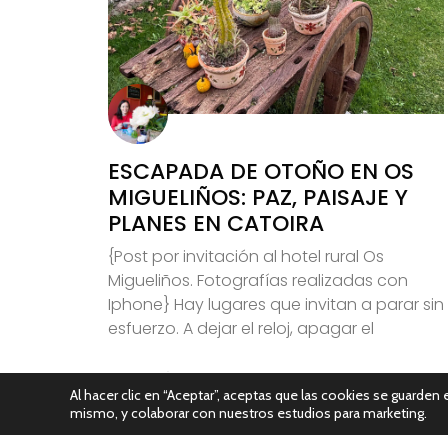
ESCAPADA DE OTOÑO EN OS
MIGUELIÑOS: PAZ, PAISAJE Y
PLANES EN CATOIRA
{Post por invitación al hotel rural Os
Migueliños. Fotografías realizadas con
Iphone} Hay lugares que invitan a parar sin
esfuerzo. A dejar el reloj, apagar el
Leer Más
Al hacer clic en “Aceptar”, aceptas que las cookies se guarden e
mismo, y colaborar con nuestros estudios para marketing.