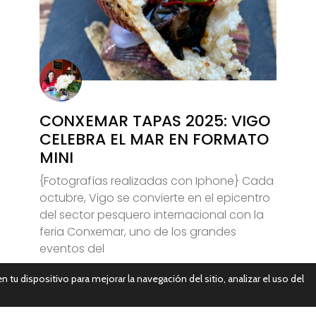
CONXEMAR TAPAS 2025: VIGO
CELEBRA EL MAR EN FORMATO
MINI
{Fotografías realizadas con Iphone} Cada
octubre, Vigo se convierte en el epicentro
del sector pesquero internacional con la
feria Conxemar, uno de los grandes
eventos del
n tu dispositivo para mejorar la navegación del sitio, analizar el uso del
Leer Más