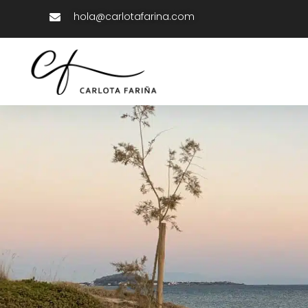
hola@carlotafarina.com