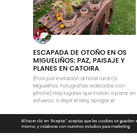
ESCAPADA DE OTOÑO EN OS
MIGUELIÑOS: PAZ, PAISAJE Y
PLANES EN CATOIRA
{Post por invitación al hotel rural Os
Migueliños. Fotografías realizadas con
Iphone} Hay lugares que invitan a parar sin
esfuerzo. A dejar el reloj, apagar el
Leer Más
Al hacer clic en “Aceptar”, aceptas que las cookies se guarden e
mismo, y colaborar con nuestros estudios para marketing.