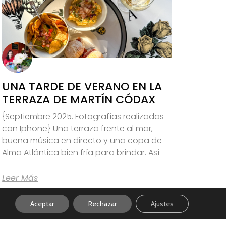
UNA TARDE DE VERANO EN LA
TERRAZA DE MARTÍN CÓDAX
{Septiembre 2025. Fotografías realizadas
con Iphone} Una terraza frente al mar,
buena música en directo y una copa de
Alma Atlántica bien fría para brindar. Así
Leer Más
Aceptar
Rechazar
Ajustes