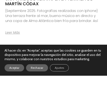
MARTÍN CÓDAX
{Septiembre 2025. Fotografías realizadas con Iphone}
Una terraza frente al mar, buena música en directo y
una copa de Alma Atlántica bien fría para brindar. Así
Leer Más
Al hacer clic en “Aceptar”, aceptas que las cookies se guarden en tu
dispositivo para mejorar la navegación del sitio, analizar el uso del
mismo, y colaborar con nuestros estudios para marketing.
Aceptar
Rechazar
Ajustes