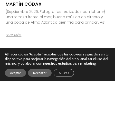
MARTÍN CÓDAX
{Septiembre 2025. Fotografías realizadas con Iphone}
Una terraza frente al mar, buena música en directo y
una copa de Alma Atlántica bien fría para brindar. Así
Leer Más
Al hacer clic en “Aceptar”, aceptas que las cookies se guarden en tu
dispositivo para mejorar la navegación del sitio, analizar el uso del
mismo, y colaborar con nuestros estudios para marketing.
Aceptar
Rechazar
Ajustes