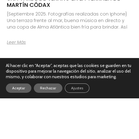
MARTÍN CÓDAX
{Septiembre 2025. Fotografías realizadas con Iphone}
Una terraza frente al mar, buena música en directo y
una copa de Alma Atlántica bien fría para brindar. Así
Leer Más
Al hacer clic en “Aceptar”, aceptas que las cookies se guarden en tu
dispositivo para mejorar la navegación del sitio, analizar el uso del
mismo, y colaborar con nuestros estudios para marketing.
Aceptar
Rechazar
Ajustes