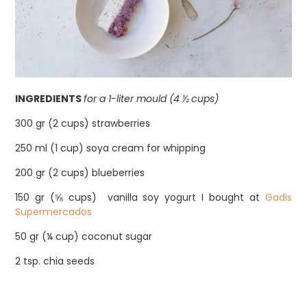
INGREDIENTS
for a 1-liter mould (4 ½ cups)
300 gr (2 cups) strawberries
250 ml (1 cup) soya cream for whipping
200 gr (2 cups) blueberries
150 gr (⅝ cups) vanilla soy yogurt I bought at
Gadis
Supermercados
50 gr (¼ cup) coconut sugar
2 tsp. chia seeds