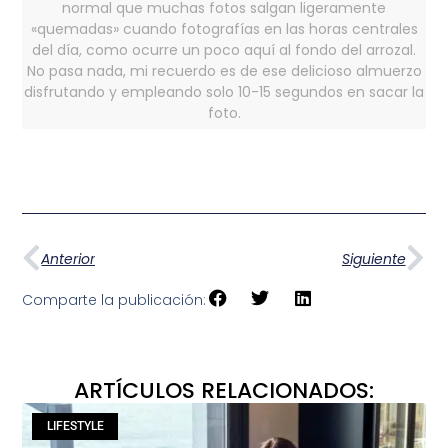
normal que muchas fotos salgan ligeramente
«quemadas» cuando fotografías en las horas centrales
del día, como ocurre un poco aquí al fondo del arrozal.
No pasa nada, mi recuerdo es de ese delicioso almuerzo
disfrutando y empleando solo 10-15 segundos en sacar la
foto.
Anterior
Siguiente
Comparte la publicación:
ARTÍCULOS RELACIONADOS:
LIFESTYLE