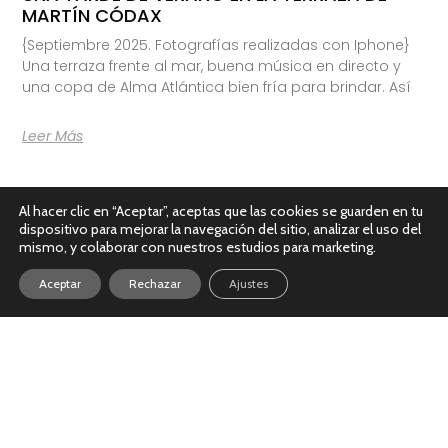
MARTÍN CÓDAX
{Septiembre 2025. Fotografías realizadas con Iphone}
Una terraza frente al mar, buena música en directo y
una copa de Alma Atlántica bien fría para brindar. Así
Leer Más
Al hacer clic en “Aceptar”, aceptas que las cookies se guarden en tu
dispositivo para mejorar la navegación del sitio, analizar el uso del
mismo, y colaborar con nuestros estudios para marketing.
Aceptar
Rechazar
Ajustes