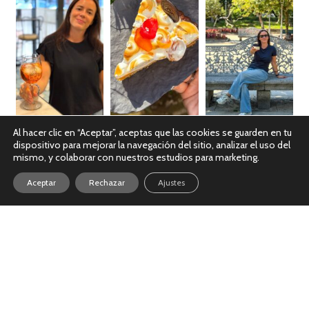
Al hacer clic en “Aceptar”, aceptas que las cookies se guarden en tu
dispositivo para mejorar la navegación del sitio, analizar el uso del
Ver en Instagram
mismo, y colaborar con nuestros estudios para marketing.
Aceptar
Rechazar
Ajustes
Política de Cookies
|
Política de Privacidad
|
Aviso Legal