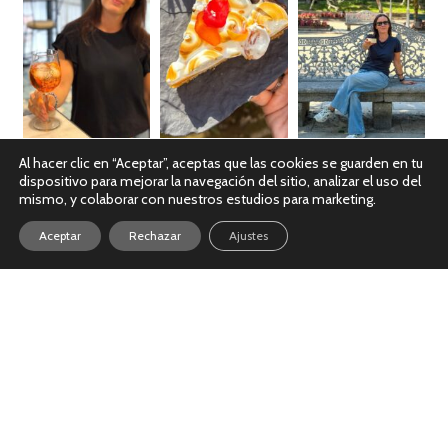
Al hacer clic en “Aceptar”, aceptas que las cookies se guarden en tu
dispositivo para mejorar la navegación del sitio, analizar el uso del
Ver en Instagram
mismo, y colaborar con nuestros estudios para marketing.
Aceptar
Rechazar
Ajustes
Política de Cookies
|
Política de Privacidad
|
Aviso Legal
© Copyright 2026