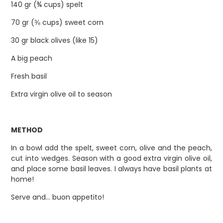
140 gr (¾ cups) spelt
70 gr
(⅜ cups)
sweet corn
30 gr black olives (like 15)
A big peach
Fresh basil
Extra virgin olive oil to season
METHOD
In a bowl add the spelt, sweet corn, olive and the peach,
cut into wedges. Season with a good extra virgin olive oil,
and place some basil leaves. I always have basil plants at
home!
Serve and… buon appetito!