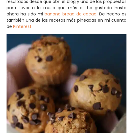
resultados desde que abrí el blog y una de las propuestas
para llevar a la mesa que más os ha gustado hasta
ahora ha sido mi
banana bread de cacao
. De hecho es
también una de las recetas más pineadas en mi cuenta
de
Pinterest
.