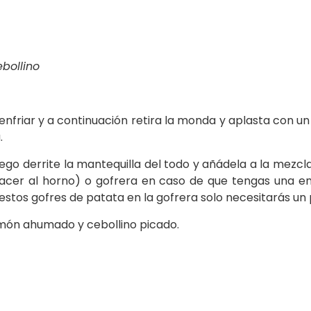
bollino
 enfriar y a continuación retira la monda y aplasta con u
.
uego derrite la mantequilla del todo y añádela a la mezcl
acer al horno) o gofrera en caso de que tengas una en
 estos gofres de patata en la gofrera solo necesitarás un
almón ahumado y cebollino picado.