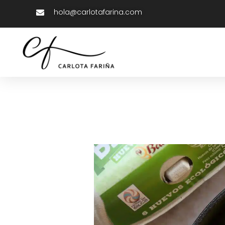
hola@carlotafarina.com