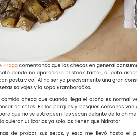
e Praga
comentando que los checos en general consumen
café donde no apareciera el steak tartar, el pato asado
con pasta y col. Al no ser yo precisamente una gran con
setas salvajes y la sopa Bramboračka.
de comida checa que cuando llega el otoño es normal v
sar de setas. En los parques y bosques cercanos van a
para que no se estropeen, las secan delante de la chim
o quieran utilizarlas ya solo las tienen que hidratar.
as de probar sus setas, y esto me llevó hasta el pr