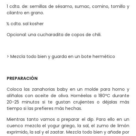
1 cdta. de: semillas de sésamo, sumac, comino, tomillo y
cilantro en grano.
½
cdta. sal kosher
Opcional: una cucharadita de copos de chili.
> Mezcla todo bien y guarda en un bote hermético
PREPARACIÓN
Coloca las zanahorias baby en un molde para horno y
alíñalas con aceite de oliva. Hornéelas a 180ºC durante
20-25 minutos si te gustan crujientes o déjalas más
tiempo si las prefieres más hechas.
Mientras tanto vamos a preparar el dip. Para ello en un
cuenco mezcla el yogur griego, la sal, el zumo de limón
exprimido, la sal y el zaatar. Mezcla todo bien y añade por