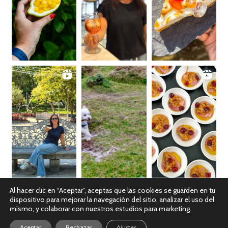
Al hacer clic en “Aceptar”, aceptas que las cookies se guarden en tu
dispositivo para mejorar la navegación del sitio, analizar el uso del
Ver en Instagram
mismo, y colaborar con nuestros estudios para marketing.
Aceptar
Rechazar
Ajustes