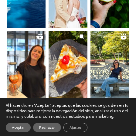
Al hacer clic en “Aceptar”, aceptas que las cookies se guarden en tu
dispositivo para mejorar la navegación del sitio, analizar el uso del
Ver en Instagram
mismo, y colaborar con nuestros estudios para marketing.
Aceptar
Rechazar
Ajustes