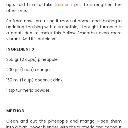
ago, told him to take
turmeric
pills to strengthen the
other one.
So from now I am using it more at home, and thinking in
updating the blog with a smoothie, I thought turmeric is
a great idea to make this Yellow Smoothie even more
vibrant. And it’s delicious!
INGREDIENTS
350 gr (2 cups) pineapple
200 gr (1 cup) mango
150 ml (1 cup) coconut drink
1 tsp turmeric powder
METHOD
Clean and cut the pineapple and mango. Place them
into a high-power blender with the turmeric and coconut