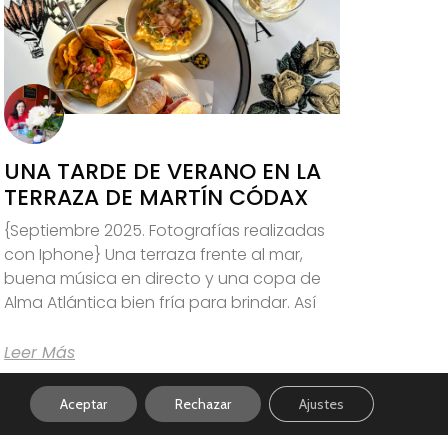
UNA TARDE DE VERANO EN LA
TERRAZA DE MARTÍN CÓDAX
{Septiembre 2025. Fotografías realizadas
con Iphone} Una terraza frente al mar,
buena música en directo y una copa de
Alma Atlántica bien fría para brindar. Así
Leer Más
Aceptar
Rechazar
Ajustes