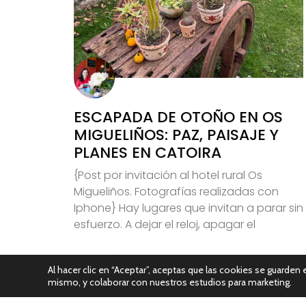
ESCAPADA DE OTOÑO EN OS
MIGUELIÑOS: PAZ, PAISAJE Y
PLANES EN CATOIRA
{Post por invitación al hotel rural Os
Migueliños. Fotografías realizadas con
Iphone} Hay lugares que invitan a parar sin
esfuerzo. A dejar el reloj, apagar el
Leer Más
Al hacer clic en “Aceptar”, aceptas que las cookies se guarden e
mismo, y colaborar con nuestros estudios para marketing.