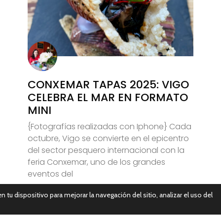
CONXEMAR TAPAS 2025: VIGO
CELEBRA EL MAR EN FORMATO
MINI
{Fotografías realizadas con Iphone} Cada
octubre, Vigo se convierte en el epicentro
del sector pesquero internacional con la
feria Conxemar, uno de los grandes
eventos del
n tu dispositivo para mejorar la navegación del sitio, analizar el uso del
Leer Más