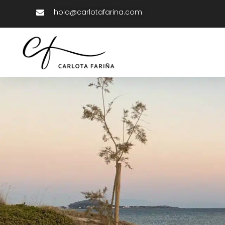
hola@carlotafarina.com