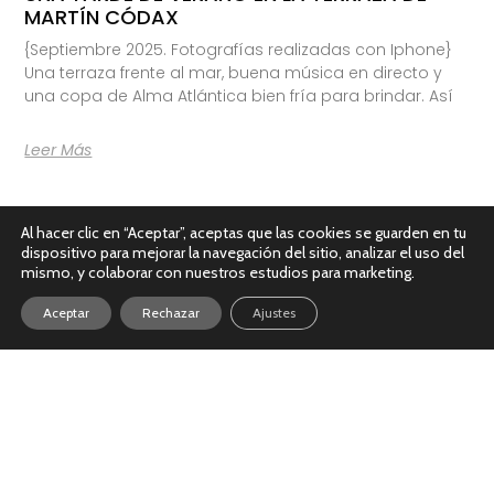
MARTÍN CÓDAX
{Septiembre 2025. Fotografías realizadas con Iphone}
Una terraza frente al mar, buena música en directo y
una copa de Alma Atlántica bien fría para brindar. Así
Leer Más
Al hacer clic en “Aceptar”, aceptas que las cookies se guarden en tu
dispositivo para mejorar la navegación del sitio, analizar el uso del
mismo, y colaborar con nuestros estudios para marketing.
Aceptar
Rechazar
Ajustes