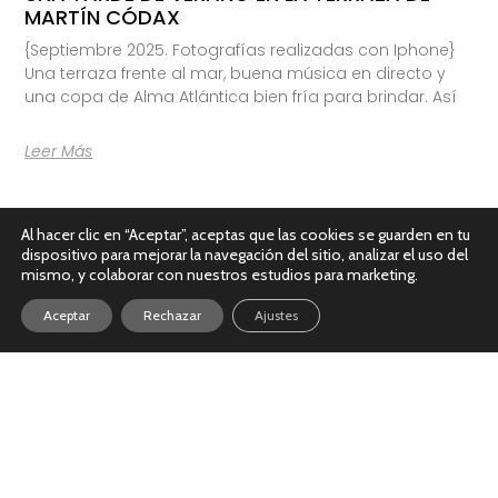
MARTÍN CÓDAX
{Septiembre 2025. Fotografías realizadas con Iphone}
Una terraza frente al mar, buena música en directo y
una copa de Alma Atlántica bien fría para brindar. Así
Leer Más
Al hacer clic en “Aceptar”, aceptas que las cookies se guarden en tu
dispositivo para mejorar la navegación del sitio, analizar el uso del
mismo, y colaborar con nuestros estudios para marketing.
Aceptar
Rechazar
Ajustes