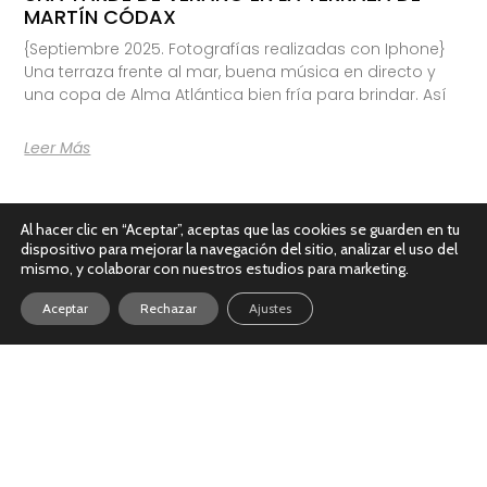
MARTÍN CÓDAX
{Septiembre 2025. Fotografías realizadas con Iphone}
Una terraza frente al mar, buena música en directo y
una copa de Alma Atlántica bien fría para brindar. Así
Leer Más
Al hacer clic en “Aceptar”, aceptas que las cookies se guarden en tu
dispositivo para mejorar la navegación del sitio, analizar el uso del
mismo, y colaborar con nuestros estudios para marketing.
Aceptar
Rechazar
Ajustes