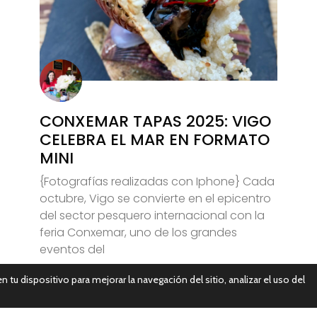
CONXEMAR TAPAS 2025: VIGO
CELEBRA EL MAR EN FORMATO
MINI
{Fotografías realizadas con Iphone} Cada
octubre, Vigo se convierte en el epicentro
del sector pesquero internacional con la
feria Conxemar, uno de los grandes
eventos del
n tu dispositivo para mejorar la navegación del sitio, analizar el uso del
Leer Más