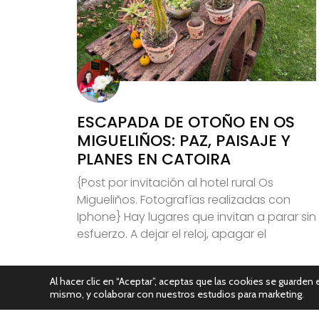
ESCAPADA DE OTOÑO EN OS
MIGUELIÑOS: PAZ, PAISAJE Y
PLANES EN CATOIRA
{Post por invitación al hotel rural Os
Migueliños. Fotografías realizadas con
Iphone} Hay lugares que invitan a parar sin
esfuerzo. A dejar el reloj, apagar el
Leer Más
Al hacer clic en “Aceptar”, aceptas que las cookies se guarden e
mismo, y colaborar con nuestros estudios para marketing.