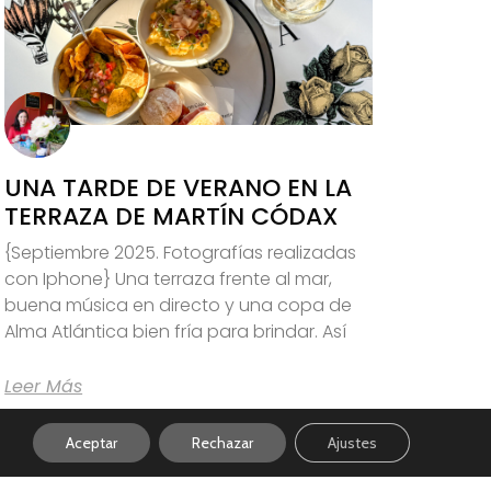
UNA TARDE DE VERANO EN LA
TERRAZA DE MARTÍN CÓDAX
{Septiembre 2025. Fotografías realizadas
con Iphone} Una terraza frente al mar,
buena música en directo y una copa de
Alma Atlántica bien fría para brindar. Así
Leer Más
Aceptar
Rechazar
Ajustes