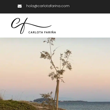
hola@carlotafarina.com