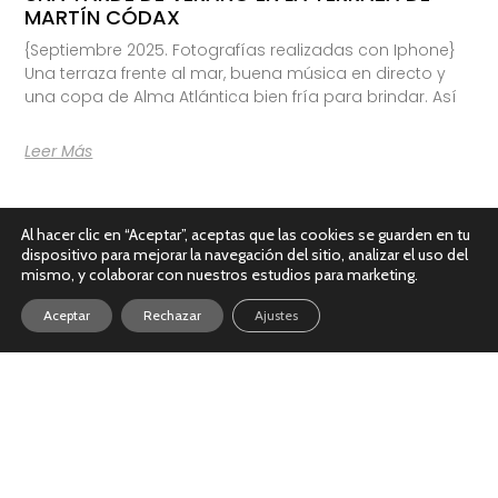
MARTÍN CÓDAX
{Septiembre 2025. Fotografías realizadas con Iphone}
Una terraza frente al mar, buena música en directo y
una copa de Alma Atlántica bien fría para brindar. Así
Leer Más
Al hacer clic en “Aceptar”, aceptas que las cookies se guarden en tu
dispositivo para mejorar la navegación del sitio, analizar el uso del
mismo, y colaborar con nuestros estudios para marketing.
Aceptar
Rechazar
Ajustes