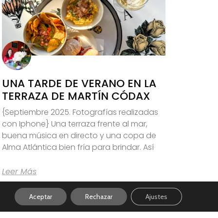
UNA TARDE DE VERANO EN LA
TERRAZA DE MARTÍN CÓDAX
{Septiembre 2025. Fotografías realizadas
con Iphone} Una terraza frente al mar,
buena música en directo y una copa de
Alma Atlántica bien fría para brindar. Así
Leer Más
Aceptar
Rechazar
Ajustes