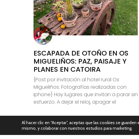
ESCAPADA DE OTOÑO EN OS
MIGUELIÑOS: PAZ, PAISAJE Y
PLANES EN CATOIRA
{Post por invitación al hotel rural Os
Migueliños. Fotografías realizadas con
Iphone} Hay lugares que invitan a parar sin
esfuerzo. A dejar el reloj, apagar el
Leer Más
Al hacer clic en “Aceptar”, aceptas que las cookies se guarden e
mismo, y colaborar con nuestros estudios para marketing.