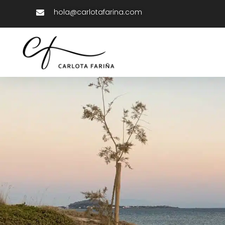
hola@carlotafarina.com