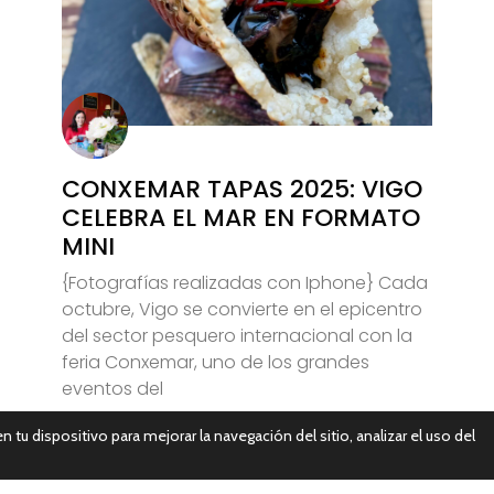
CONXEMAR TAPAS 2025: VIGO
CELEBRA EL MAR EN FORMATO
MINI
{Fotografías realizadas con Iphone} Cada
octubre, Vigo se convierte en el epicentro
del sector pesquero internacional con la
feria Conxemar, uno de los grandes
eventos del
n tu dispositivo para mejorar la navegación del sitio, analizar el uso del
Leer Más