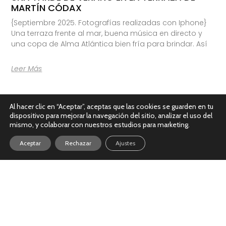
MARTÍN CÓDAX
{Septiembre 2025. Fotografías realizadas con Iphone}
Una terraza frente al mar, buena música en directo y
una copa de Alma Atlántica bien fría para brindar. Así
Leer Más
Al hacer clic en “Aceptar”, aceptas que las cookies se guarden en tu
dispositivo para mejorar la navegación del sitio, analizar el uso del
mismo, y colaborar con nuestros estudios para marketing.
Aceptar
Rechazar
Ajustes