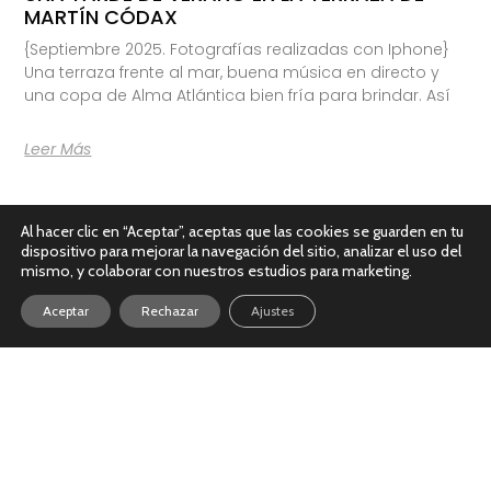
MARTÍN CÓDAX
{Septiembre 2025. Fotografías realizadas con Iphone}
Una terraza frente al mar, buena música en directo y
una copa de Alma Atlántica bien fría para brindar. Así
Leer Más
Al hacer clic en “Aceptar”, aceptas que las cookies se guarden en tu
dispositivo para mejorar la navegación del sitio, analizar el uso del
mismo, y colaborar con nuestros estudios para marketing.
Aceptar
Rechazar
Ajustes