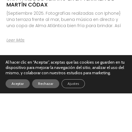
MARTÍN CÓDAX
{Septiembre 2025. Fotografías realizadas con Iphone}
Una terraza frente al mar, buena música en directo y
una copa de Alma Atlántica bien fría para brindar. Así
Leer Más
Al hacer clic en “Aceptar”, aceptas que las cookies se guarden en tu
dispositivo para mejorar la navegación del sitio, analizar el uso del
mismo, y colaborar con nuestros estudios para marketing.
Aceptar
Rechazar
Ajustes