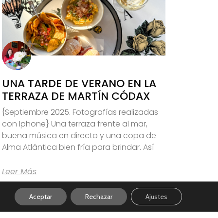
UNA TARDE DE VERANO EN LA
TERRAZA DE MARTÍN CÓDAX
{Septiembre 2025. Fotografías realizadas
con Iphone} Una terraza frente al mar,
buena música en directo y una copa de
Alma Atlántica bien fría para brindar. Así
Leer Más
Aceptar
Rechazar
Ajustes