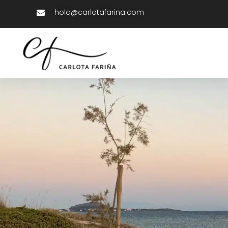
hola@carlotafarina.com