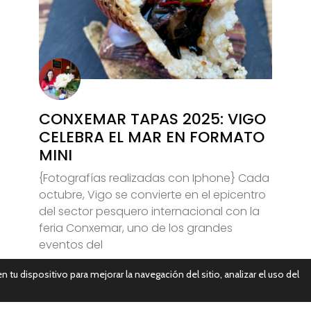
CONXEMAR TAPAS 2025: VIGO
CELEBRA EL MAR EN FORMATO
MINI
{Fotografías realizadas con Iphone} Cada
octubre, Vigo se convierte en el epicentro
del sector pesquero internacional con la
feria Conxemar, uno de los grandes
eventos del
n tu dispositivo para mejorar la navegación del sitio, analizar el uso del
Leer Más