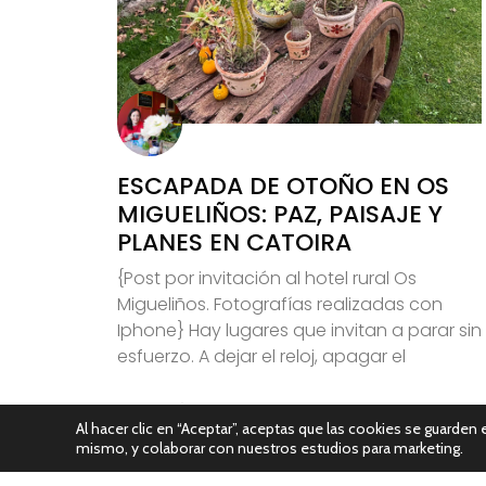
ESCAPADA DE OTOÑO EN OS
MIGUELIÑOS: PAZ, PAISAJE Y
PLANES EN CATOIRA
{Post por invitación al hotel rural Os
Migueliños. Fotografías realizadas con
Iphone} Hay lugares que invitan a parar sin
esfuerzo. A dejar el reloj, apagar el
Leer Más
Al hacer clic en “Aceptar”, aceptas que las cookies se guarden e
mismo, y colaborar con nuestros estudios para marketing.