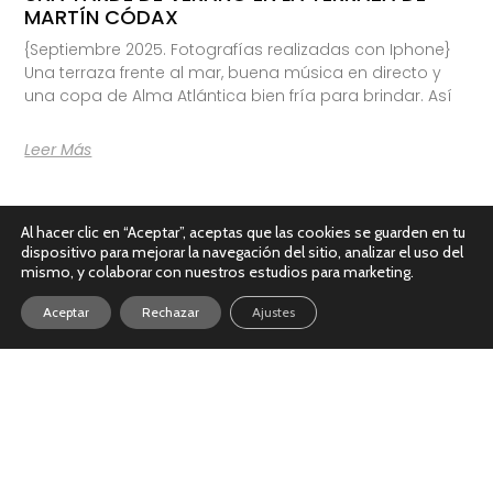
MARTÍN CÓDAX
{Septiembre 2025. Fotografías realizadas con Iphone}
Una terraza frente al mar, buena música en directo y
una copa de Alma Atlántica bien fría para brindar. Así
Leer Más
Al hacer clic en “Aceptar”, aceptas que las cookies se guarden en tu
dispositivo para mejorar la navegación del sitio, analizar el uso del
mismo, y colaborar con nuestros estudios para marketing.
Aceptar
Rechazar
Ajustes