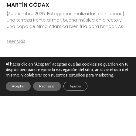
MARTÍN CÓDAX
{Septiembre 2025. Fotografías realizadas con Iphone}
Una terraza frente al mar, buena música en directo y
una copa de Alma Atlántica bien fría para brindar. Así
Leer Más
Al hacer clic en “Aceptar”, aceptas que las cookies se guarden en tu
dispositivo para mejorar la navegación del sitio, analizar el uso del
mismo, y colaborar con nuestros estudios para marketing.
Aceptar
Rechazar
Ajustes