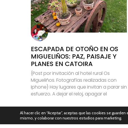
ESCAPADA DE OTOÑO EN OS
MIGUELIÑOS: PAZ, PAISAJE Y
PLANES EN CATOIRA
{Post por invitación al hotel rural Os
Migueliños. Fotografías realizadas con
Iphone} Hay lugares que invitan a parar sin
esfuerzo. A dejar el reloj, apagar el
Leer Más
Al hacer clic en “Aceptar”, aceptas que las cookies se guarden e
mismo, y colaborar con nuestros estudios para marketing.