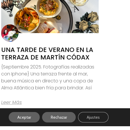
UNA TARDE DE VERANO EN LA
TERRAZA DE MARTÍN CÓDAX
{Septiembre 2025. Fotografías realizadas
con Iphone} Una terraza frente al mar,
buena música en directo y una copa de
Alma Atlántica bien fría para brindar. Así
Leer Más
Aceptar
Rechazar
Ajustes