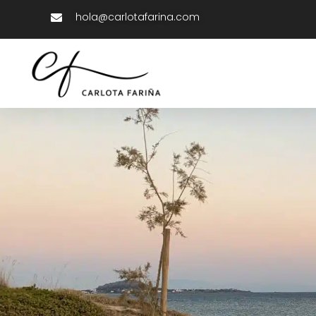
hola@carlotafarina.com