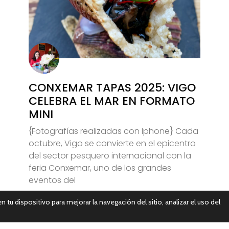
CONXEMAR TAPAS 2025: VIGO
CELEBRA EL MAR EN FORMATO
MINI
{Fotografías realizadas con Iphone} Cada
octubre, Vigo se convierte en el epicentro
del sector pesquero internacional con la
feria Conxemar, uno de los grandes
eventos del
n tu dispositivo para mejorar la navegación del sitio, analizar el uso del
Leer Más