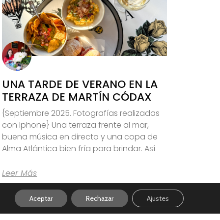
UNA TARDE DE VERANO EN LA
TERRAZA DE MARTÍN CÓDAX
{Septiembre 2025. Fotografías realizadas
con Iphone} Una terraza frente al mar,
buena música en directo y una copa de
Alma Atlántica bien fría para brindar. Así
Leer Más
Aceptar
Rechazar
Ajustes