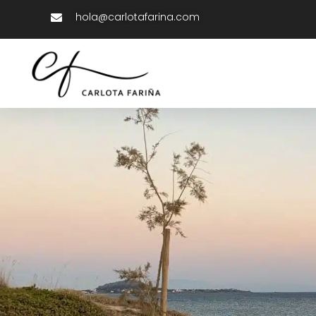
hola@carlotafarina.com