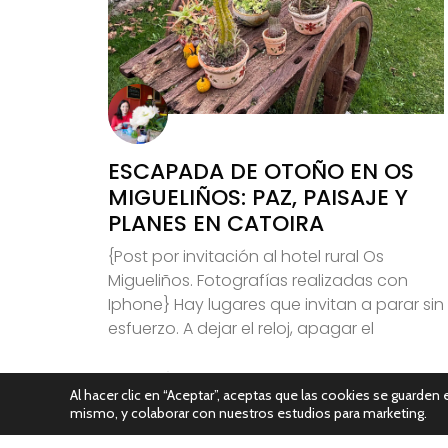
ESCAPADA DE OTOÑO EN OS
MIGUELIÑOS: PAZ, PAISAJE Y
PLANES EN CATOIRA
{Post por invitación al hotel rural Os
Migueliños. Fotografías realizadas con
Iphone} Hay lugares que invitan a parar sin
esfuerzo. A dejar el reloj, apagar el
Leer Más
Al hacer clic en “Aceptar”, aceptas que las cookies se guarden e
mismo, y colaborar con nuestros estudios para marketing.