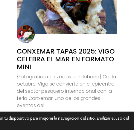
CONXEMAR TAPAS 2025: VIGO
CELEBRA EL MAR EN FORMATO
MINI
{Fotografías realizadas con Iphone} Cada
octubre, Vigo se convierte en el epicentro
del sector pesquero internacional con la
feria Conxemar, uno de los grandes
eventos del
n tu dispositivo para mejorar la navegación del sitio, analizar el uso del
Leer Más