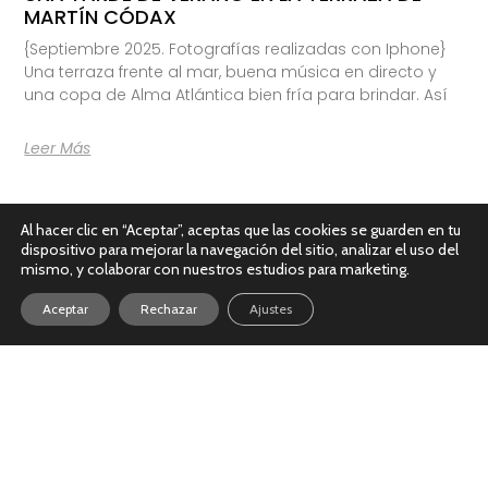
MARTÍN CÓDAX
{Septiembre 2025. Fotografías realizadas con Iphone}
Una terraza frente al mar, buena música en directo y
una copa de Alma Atlántica bien fría para brindar. Así
Leer Más
Al hacer clic en “Aceptar”, aceptas que las cookies se guarden en tu
dispositivo para mejorar la navegación del sitio, analizar el uso del
mismo, y colaborar con nuestros estudios para marketing.
Aceptar
Rechazar
Ajustes