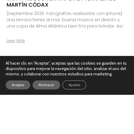
MARTÍN CÓDAX
{Septiembre 2025. Fotografías realizadas con Iphone}
Una terraza frente al mar, buena música en directo y
una copa de Alma Atlántica bien fría para brindar. Así
Leer Más
Al hacer clic en “Aceptar”, aceptas que las cookies se guarden en tu
dispositivo para mejorar la navegación del sitio, analizar el uso del
mismo, y colaborar con nuestros estudios para marketing.
Aceptar
Rechazar
Ajustes