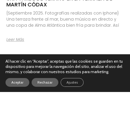
MARTÍN CÓDAX
{Septiembre 2025. Fotografías realizadas con Iphone}
Una terraza frente al mar, buena música en directo y
una copa de Alma Atlántica bien fría para brindar. Así
Leer Más
Al hacer clic en “Aceptar”, aceptas que las cookies se guarden en tu
dispositivo para mejorar la navegación del sitio, analizar el uso del
mismo, y colaborar con nuestros estudios para marketing.
Aceptar
Rechazar
Ajustes