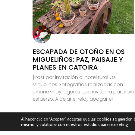
ESCAPADA DE OTOÑO EN OS
MIGUELIÑOS: PAZ, PAISAJE Y
PLANES EN CATOIRA
{Post por invitación al hotel rural Os
Migueliños. Fotografías realizadas con
Iphone} Hay lugares que invitan a parar sin
esfuerzo. A dejar el reloj, apagar el
Leer Más
Al hacer clic en “Aceptar”, aceptas que las cookies se guarden e
mismo, y colaborar con nuestros estudios para marketing.