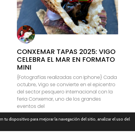
CONXEMAR TAPAS 2025: VIGO
CELEBRA EL MAR EN FORMATO
MINI
{Fotografías realizadas con Iphone} Cada
octubre, Vigo se convierte en el epicentro
del sector pesquero internacional con la
feria Conxemar, uno de los grandes
eventos del
n tu dispositivo para mejorar la navegación del sitio, analizar el uso del
Leer Más