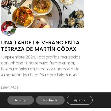
UNA TARDE DE VERANO EN LA
TERRAZA DE MARTÍN CÓDAX
{Septiembre 2025. Fotografías realizadas
con Iphone} Una terraza frente al mar,
buena música en directo y una copa de
Alma Atlántica bien fría para brindar. Así
Leer Más
Aceptar
Rechazar
Ajustes