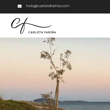
hola@carlotafarina.com