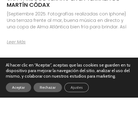
MARTÍN CÓDAX
{Septiembre 2025. Fotografías realizadas con Iphone}
Una terraza frente al mar, buena música en directo y
una copa de Alma Atlántica bien fría para brindar. Así
Leer Más
Al hacer clic en “Aceptar”, aceptas que las cookies se guarden en tu
dispositivo para mejorar la navegación del sitio, analizar el uso del
mismo, y colaborar con nuestros estudios para marketing.
Aceptar
Rechazar
Ajustes