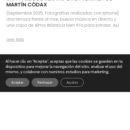
MARTÍN CÓDAX
{Septiembre 2025. Fotografías realizadas con Iphone}
Una terraza frente al mar, buena música en directo y
una copa de Alma Atlántica bien fría para brindar. Así
Leer Más
Al hacer clic en “Aceptar”, aceptas que las cookies se guarden en tu
dispositivo para mejorar la navegación del sitio, analizar el uso del
mismo, y colaborar con nuestros estudios para marketing.
Aceptar
Rechazar
Ajustes