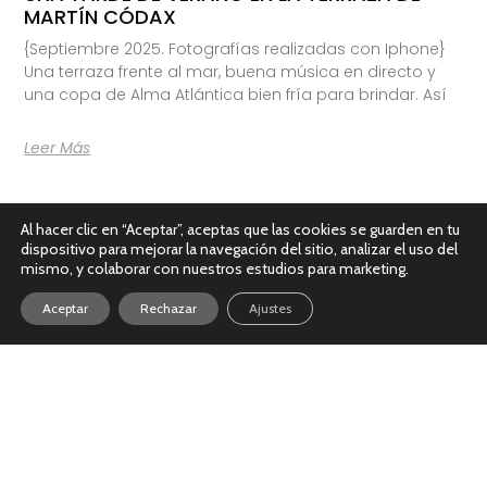
MARTÍN CÓDAX
{Septiembre 2025. Fotografías realizadas con Iphone}
Una terraza frente al mar, buena música en directo y
una copa de Alma Atlántica bien fría para brindar. Así
Leer Más
Al hacer clic en “Aceptar”, aceptas que las cookies se guarden en tu
dispositivo para mejorar la navegación del sitio, analizar el uso del
mismo, y colaborar con nuestros estudios para marketing.
Aceptar
Rechazar
Ajustes