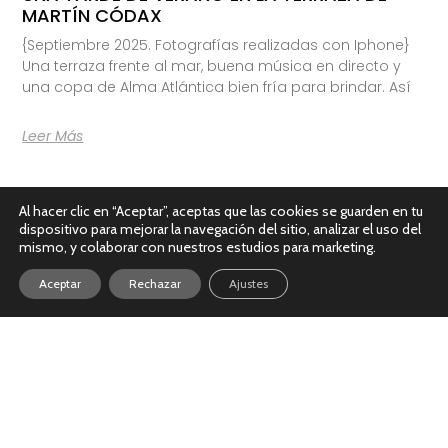
MARTÍN CÓDAX
{Septiembre 2025. Fotografías realizadas con Iphone}
Una terraza frente al mar, buena música en directo y
una copa de Alma Atlántica bien fría para brindar. Así
Leer Más
Al hacer clic en “Aceptar”, aceptas que las cookies se guarden en tu
dispositivo para mejorar la navegación del sitio, analizar el uso del
mismo, y colaborar con nuestros estudios para marketing.
Aceptar
Rechazar
Ajustes