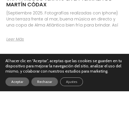
MARTÍN CÓDAX
{Septiembre 2025. Fotografías realizadas con Iphone}
Una terraza frente al mar, buena música en directo y
una copa de Alma Atlántica bien fría para brindar. Así
Leer Más
Al hacer clic en “Aceptar”, aceptas que las cookies se guarden en tu
dispositivo para mejorar la navegación del sitio, analizar el uso del
mismo, y colaborar con nuestros estudios para marketing.
Aceptar
Rechazar
Ajustes